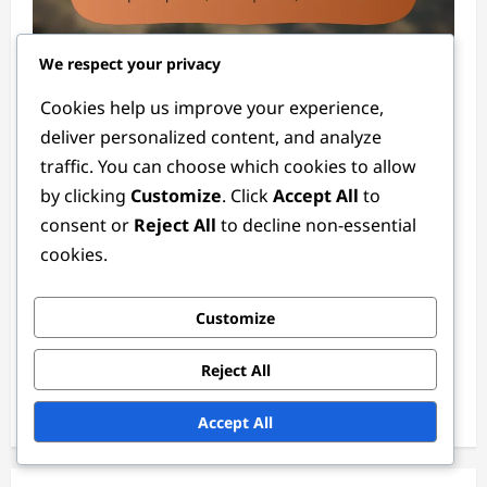
Códigos de regalo
We respect your privacy
Cookies help us improve your experience,
Códigos de regalo para eventos: Requisitos
deliver personalized content, and analyze
de participación, Recompensas,
traffic. You can choose which cookies to allow
Reclamación
by clicking
Customize
. Click
Accept All
to
Lila Montgomery
3 months ago
0
consent or
Reject All
to decline non-essential
cookies.
Enlaces
Customize
Contacto
Reject All
Todo el contenido
Nuestra historia
Accept All