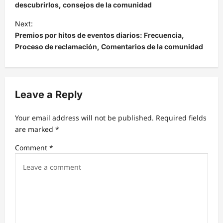
s
descubrirlos, consejos de la comunidad
t
Next:
Premios por hitos de eventos diarios: Frecuencia,
n
Proceso de reclamación, Comentarios de la comunidad
a
v
i
Leave a Reply
g
a
Your email address will not be published.
Required fields
t
are marked
*
i
Comment
*
o
n