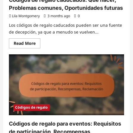
Problemas comunes, Oportunidades futuras
Lila Montgomery
3 months ago
0
Los códigos de regalo caducados pueden ser una fuente
de decepción, ya que a menudo se vuelven...
Read
Read More
more
about
Códigos
de
regalo
caducados:
Qué
hacer,
Problemas
comunes,
Oportunidades
futuras
Códigos de regalo
Códigos de regalo para eventos: Requisitos
de participación, Recompensas,