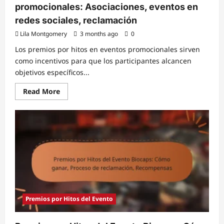
promocionales: Asociaciones, eventos en
redes sociales, reclamación
Lila Montgomery
3 months ago
0
Los premios por hitos en eventos promocionales sirven
como incentivos para que los participantes alcancen
objetivos específicos...
Read
Read More
more
about
Premios
por
hitos
de
eventos
promocionales:
Asociaciones,
eventos
en
redes
sociales,
reclamación
Premios por Hitos del Evento